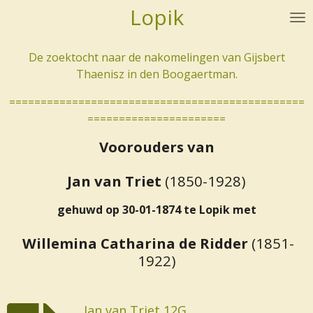
Lopik
Ga
direct
naar
De zoektocht naar de nakomelingen van Gijsbert
de
Thaenisz in den Boogaertman.
hoofdinhoud
===============================================
======================
Voorouders van
Jan van Triet
(1850-1928)
gehuwd op 30-01-1874 te Lopik met
Willemina Catharina de Ridder
(1851-
1922)
Jan van Triet 12G